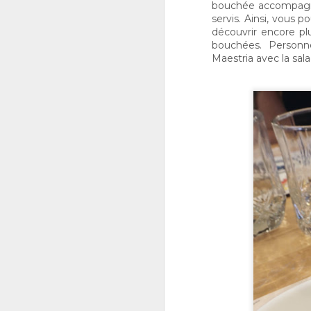
bouchée accompagner
servis. Ainsi, vous 
découvrir encore p
bouchées. Personne
Maestria avec la sala
J
2
vr
v
cu
d
J
R
Ga
m
p