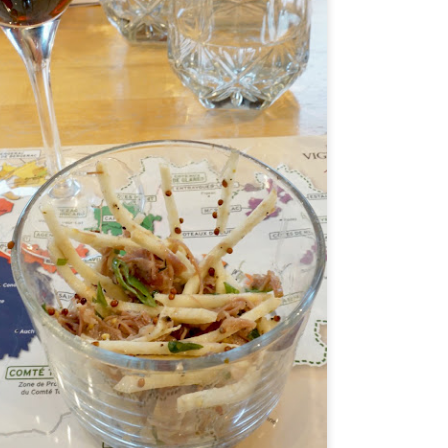
Un poisson blanc en habits du dimanche...
EC
3
Un soir, j’avais le goût de manger un poisson blanc, mais
autrement qu’en papillote et avec d’autres aromates que
 jus de citron. Je suis tombée sur recette de sauce vierge et je
e suis dit que ça serait bien d’y ajouter du pamplemousse pour
ajouter un peu d’acidité. Ce plat est tout en simplicité et
urtant la sauce vierge lui donne un petit côté sophistiqué.
 seule difficulté que vous aurez est de vous procurer une
nne huile d’olive.
Savoureuse soupe ramen maison...
OV
3
S’il y a une chose dont je m’ennuie de mes voyages est ma
visite annuelle au Shoryu Ramen de Londres. Je n’ai qu’à
s suivre sur les réseaux sociaux pour en avoir l’eau à la bouche.
omme cette année, voyager n’est pas une option, je me suis
onc donné comme défi de reproduire cette délicieuse soupe
la maison.