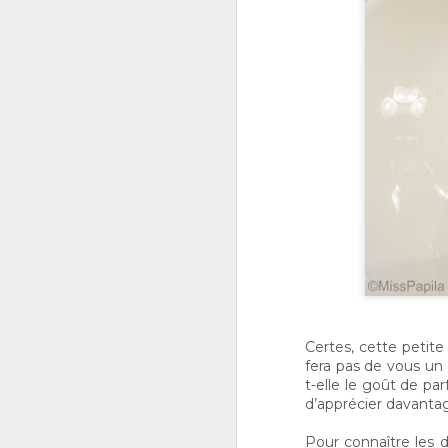
M
2
gr
fl
do
n
e
Q
f
M
Certes, cette petit
fera pas de vous un
j’
t-elle le goût de pa
c
d’apprécier davantag
co
g
Pour connaître les da
t