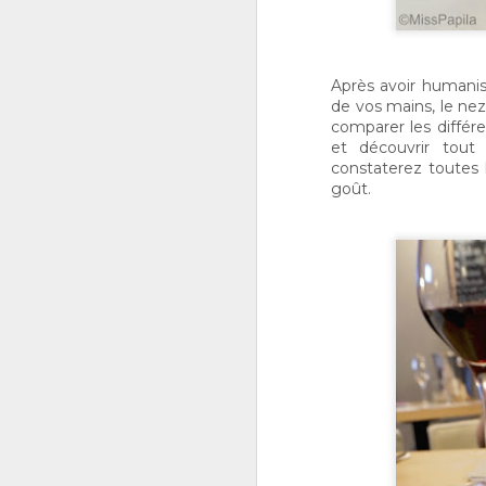
Après avoir humanis
O
de vos mains, le nez
comparer les différe
et découvrir tout
to
a
constaterez toutes l
M
goût.
l
r
re
c
S
2
do
pr
t
pâ
Le