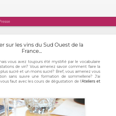
Presse
er sur les vins du Sud Ouest de la
France...
mais vous avez toujours été mystifié par le vocabulaire
ustations de vin? Vous aimeriez savoir comment faire la
Ô CHAMPIGNON, MON
DEC
 plus sucré et un moins sucré? Bref, vous aimeriez vous
22
CHAMPIGNON!
ation sans suivre une formation de sommellerie? J’ai
vous faut avec les cours de dégustation de l’
Ateliers et
Amoureux et amoureuses des champignon
serez heureux d’apprendre qu’il est possible de v
procurer des produits magnifiques qui poussent ici
Québec, en plein quartier St-Sauveur. C’est via le
sociaux qu’Iris Chabout, la propriétaire de Ô Cha
m’a contacté. Elle désirait me faire connaître le fru
travail et je dois vous dire qu’il ne m’en fallait pas p
me convaincre. Si une partie de la clientèle provie