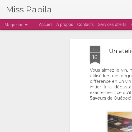
Miss Papila
Magazine
Accueil
À propos
Contacts
Services offerts
JUL
Un ateli
16
Vous aimez le vin, 
utilisé lors des dég
différence en un vin
initier à la dégust
exactement ce qu’il 
Saveurs
de Québec!