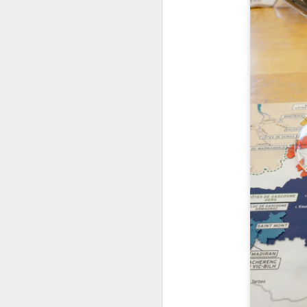
D
1
le
m
y 
po
La
bo
N
1
le
C
d
à 