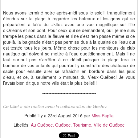
Nous avons terminé notre après-midi sous le soleil, tranquillement
étendus sur la plage à regarder les bateaux et les gens qui se
préparaient à faire du «kite» avec une vue magnifique sur l’île
d’Orléans et son pont. Pour ceux qui se demandent, oui, je me suis
trempé les pieds dans le fleuve et il ne s’est rien passé même si ce
jour-là, la baignade n’était pas permise due à la qualité de l’eau qui
est testée tous les jours. Même chose pour les moniteurs du club
nautique qui doivent se mettre à l’eau quotidiennement. Mais il ne
faut surtout pas s’arrêter à ce détail puisque la plage fera le
bonheur de vos enfants qui pourront y construire des châteaux de
sable pour ensuite aller se rafraîchir en bordure dans les jeux
d’eau, et ce, à seulement 5 minutes du Vieux-Québec! Je vous
l’avais bien dit que notre ville était la plus belle!!!
***********************************
Ce billet a été réalisé avec la collaboration de Gestev.
Publié il y a
23rd August 2016
par
Miss Papila
Libellés:
Au Québec
Québec
Tourisme
Ville de Québec