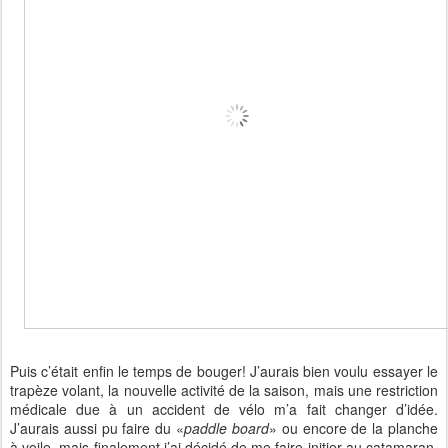
Puis c’était enfin le temps de bouger! J’aurais bien voulu essayer le
trapèze volant, la nouvelle activité de la saison, mais une restriction
médicale due à un accident de vélo m’a fait changer d’idée.
J’aurais aussi pu faire du «
paddle board
» ou encore de la planche
à voile, mais finalement j’ai décidé de me faire initier au catamaran,