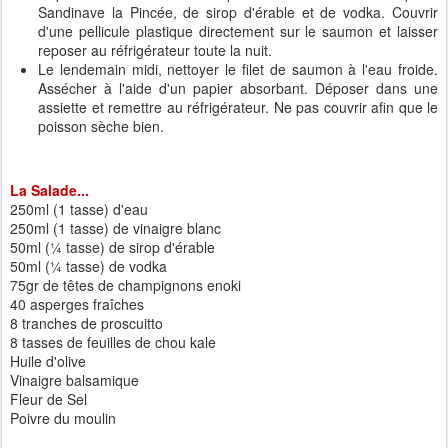
Sandinave la Pincée, de sirop d'érable et de vodka. Couvrir
d'une
pellicule
plastique directement sur le saumon et laisser
reposer au réfrigérateur toute la nuit.
Le lendemain midi, nettoyer le filet de saumon à l'eau froide.
Assécher à l'aide d'un papier absorbant. Déposer dans une
assiette et remettre au réfrigérateur. Ne pas couvrir afin que le
poisson sèche bien.
La Salade...
250ml (1 tasse) d'eau
250ml (1 tasse) de vinaigre blanc
50ml (
¼
tasse) de sirop d'érable
50ml (¼ tasse) de vodka
75gr de têtes de champignons enoki
40 asperges fraîches
8 tranches de proscuitto
8 tasses de feuilles de chou kale
Huile d'olive
Vinaigre balsamique
Fleur de Sel
Poivre du moulin