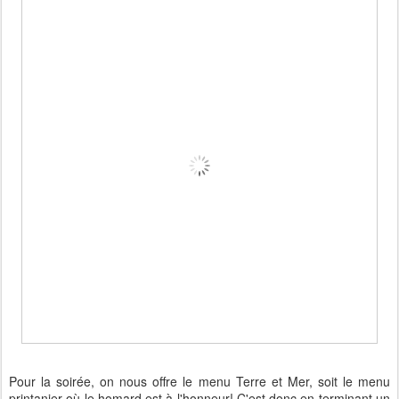
Pour la soirée, on nous offre le menu Terre et Mer, soit le menu
printanier où le homard est à l'honneur! C'est donc en terminant un