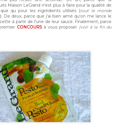
restauration, la boutique est aussi ouverte au public.
its Maison LeGrand n'est plus à faire pour la qualité de
également possible de faire nos emplettes via le s
 que qu pour les ingrédients utilisés (
d’aller chercher vos achats à un des points de chut
tout le monde
s
). De deux, parce que j'ai bien aimé qu'on me lance le
cette à partir de l'une de leur sauce. Finalement, parce
 premier
CONCOURS
à vous proposer
(voir à la fin du