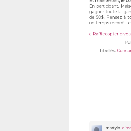
Et maintenant, le co
En participant, Mai
gagner toute la ga
de 50$. Pensez à to
un temps record! Le 
M
a Rafflecopter give
2
Pub
gr
fl
Libellés:
Conco
do
n
e
Q
f
M
j’
c
co
g
martylo
dima
t