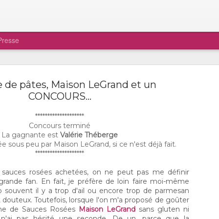
Presse
 de pâtes, Maison LeGrand et un
CONCOURS...
********************
Concours terminé
Ô CHAMPIGNON, MON
DEC
La gagnante est
Valérie Théberge
22
CHAMPIGNON!
ée sous peu par Maison LeGrand, si ce n'est déjà fait.
********************
Amoureux et amoureuses des champignon
serez heureux d’apprendre qu’il est possible de v
sauces rosées achetées, on ne peut pas me définir
procurer des produits magnifiques qui poussent ici
ande fan. En fait, je préfère de loin faire moi-même
Québec, en plein quartier St-Sauveur. C’est via le
sociaux qu’Iris Chabout, la propriétaire de Ô Cha
 souvent il y a trop d'ail ou encore trop de parmesan
m’a contacté. Elle désirait me faire connaître le fru
 douteux. Toutefois, lorsque l'on m'a proposé de goûter
travail et je dois vous dire qu’il ne m’en fallait pas p
mme de Sauces Rosées
Maison LeGrand
sans gluten ni
me convaincre. Si une partie de la clientèle provie
 je n'ai pas hésité une seconde. De un, parce que la