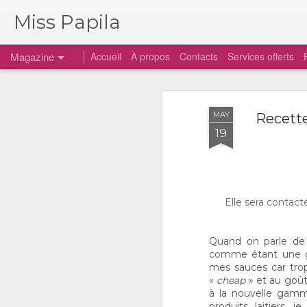
Miss Papila
Magazine
Accueil
À propos
Contacts
Services offerts
MAY
Recette
19
Elle sera contact
Quand on parle de 
comme étant une gr
mes sauces car trop
«
cheap
» et au goût
à la nouvelle ga
produits laitiers,