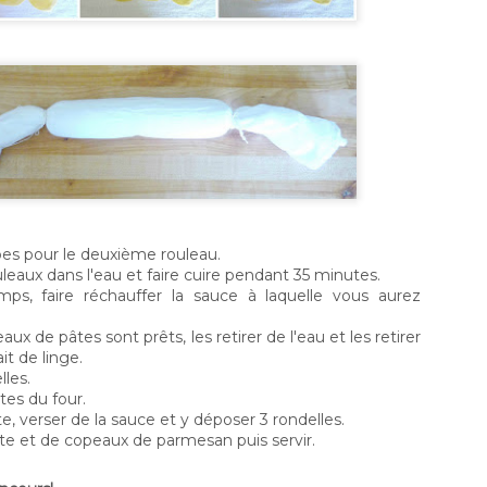
Une salade tout en fraîcheur.....
UN
4
Avec la chaleur des derniers jours et qui s’annonce pour
être présente encore pour plusieurs jours, on hésite
aiment à allumer ne serait-ce qu’un rond de la cuisinière. Je
ous comprends, je suis comme vous et en plus, autant j’adore
isiner, autant je préfère passer le moins de temps possible
ans ma cuisine.
pes pour le deuxième rouleau.
uleaux dans l'eau et faire cuire pendant 35 minutes.
ps, faire réchauffer la sauce à laquelle vous aurez
aux de pâtes sont prêts, les retirer de l'eau et les retirer
Tacos au homard gaspésien...
UN
it de linge.
6
Encore une fois cette année, j’ai eu le bonheur de recevoir
les.
non pas deux, mais quatre beaux homards de la part du
ttes du four.
egroupement des pêcheurs professionnels du sud de la
e, verser de la sauce et y déposer 3 rondelles.
spésie ! Le bonheur consiste simplement à avoir sur la table le
te et de copeaux de parmesan puis servir.
eilleur homard au monde, mais aussi un homard issu d’une
êche responsable.