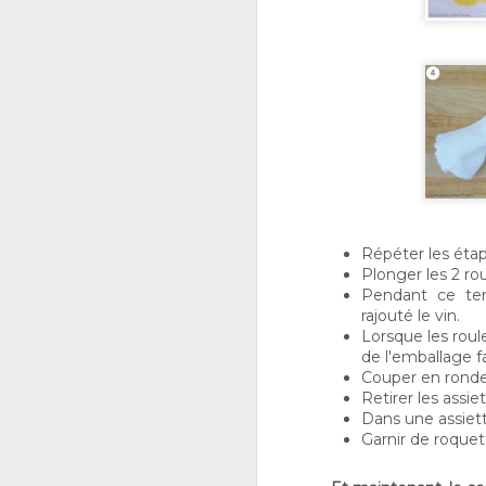
J
2
vr
v
cu
d
Répéter les éta
Plonger les 2 ro
Pendant ce tem
rajouté le vin.
Lorsque les roule
J
de l'emballage fa
Couper en rondel
Retirer les assie
R
Dans une assiett
Ga
Garnir de roquet
m
p