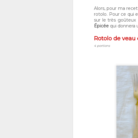
Alors, pour ma recet
rotolo. Pour ce qui 
sur le très goûteux
D
Épicée
qui donnera u
1
Rotolo de veau 
le
m
4 portions
y 
po
La
bo
N
1
le
C
d
à 