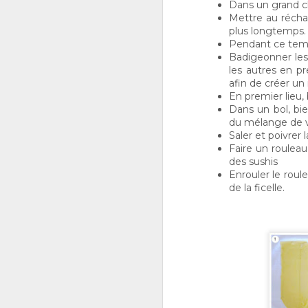
Dans un grand ch
j
Mettre au réchau
l
ç
plus longtemps.
Pendant ce temps
Badigeonner les 
S
les autres en p
afin de créer u
En premier lieu,
di
pr
Dans un bol, bie
l’
du mélange de v
Saler et poivrer l
U
Faire un roulea
po
des sushis
j
a
Enrouler le roul
de la ficelle.
J
2
m’
le
sa
j’
tr
j