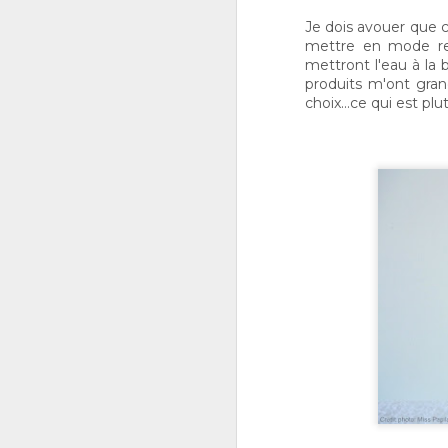
Je dois avouer que 
mettre en mode rec
mettront l'eau à la 
produits m'ont grand
choix...ce qui est pl
LA MEILLEURE
OCT
9
COMPOTE DE
POMMES!
Vous avez des pommes à ne
plus savoir quoi en faire et
vous ne voulez pas passer
l’après-midi à cuisiner. Cette
recette de compote de
pommes est la solution à votre
problème ! Elle pourra être
J
servie au petit déjeuner pour
1
mettre sur les « toasts », avec
un bon filet de porc ou du foie
de veau, comme dessert pour
les lunchs ou encore comme
collation avec un bout de
fromage.