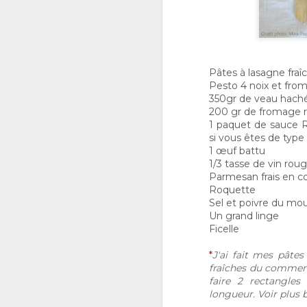
O
Pâtes à lasagne fraî
Pesto 4 noix et fr
to
350gr de veau hach
a
200 gr de fromage r
M
1 paquet de sauce 
l
si vous êtes de type
r
re
1 œuf battu
c
1/3 tasse de vin rou
Parmesan frais en c
Roquette
Sel et poivre du mou
S
Un grand linge
2
Ficelle
do
*
J'ai fait mes pâte
pr
fraîches du commerc
t
faire 2 rectangle
pâ
longueur. Voir plus 
Le