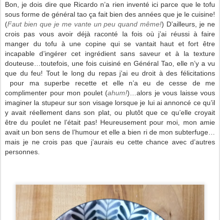
Bon, je dois dire que Ricardo n’a rien inventé ici parce que le tofu
sous forme de général tao ça fait bien des années que je le cuisine!
(
Faut bien que je me vante un peu quand même!
) D’ailleurs, je ne
crois pas vous avoir déjà raconté la fois où j’ai réussi à faire
manger du tofu à une copine qui se vantait haut et fort être
incapable d’ingérer cet ingrédient sans saveur et à la texture
douteuse…toutefois, une fois cuisiné en Général Tao, elle n’y a vu
que du feu! Tout le long du repas j’ai eu droit à des félicitations
pour ma superbe recette et elle n’a eu de cesse de me
complimenter pour mon poulet (
ahum!
)…alors je vous laisse vous
imaginer la stupeur sur son visage lorsque je lui ai annoncé ce qu’il
y avait réellement dans son plat, ou plutôt que ce qu’elle croyait
être du poulet ne l’était pas! Heureusement pour moi, mon amie
avait un bon sens de l’humour et elle a bien ri de mon subterfuge…
mais je ne crois pas que j’aurais eu cette chance avec d’autres
personnes.