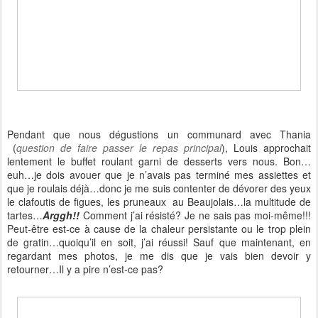
Pendant que nous dégustions un communard avec Thania
(
question de faire passer le repas principal
), Louis approchait
lentement le buffet roulant garni de desserts vers nous. Bon…
euh…je dois avouer que je n’avais pas terminé mes assiettes et
que je roulais déjà…donc je me suis contenter de dévorer des yeux
le clafoutis de figues, les pruneaux au Beaujolais…la multitude de
tartes…
Arggh!!
Comment j’ai résisté? Je ne sais pas moi-même!!!
Peut-être est-ce à cause de la chaleur persistante ou le trop plein
de gratin…quoiqu’il en soit, j’ai réussi! Sauf que maintenant, en
regardant mes photos, je me dis que je vais bien devoir y
retourner…Il y a pire n’est-ce pas?