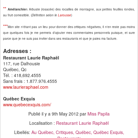
**
Amélanchier:
Arbuste (rosacée) des rocailles de montagne, aux petites feuilles rondes,
au fruit comestible. (
Définition selon le
Larousse
)
***
Mon site n'étant pas un lieu pour donner des critiques négatives, il n'en reste pas moins
que quelques fois je me permets d'ajouter mes commentaires personnels puisque, et sure
parce que je ne suis pas inviter dans ses restaurants et que je paies ma facture.
Adresses :
Restaurant Laurie Raphaël
117, rue Dalhousie
Québec, Qc
Tél. : 418,692.4555
Sans frais : 1.877.976.4555
www.laurieraphael.com
Québec Exquis
www.quebecexquis.com/
Publié il y a
9th May 2012
par
Miss Papila
Localisation :
Restaurant Laurie Raphaël
Libellés:
Au Québec
Critiques
Québec
Québec Exquis