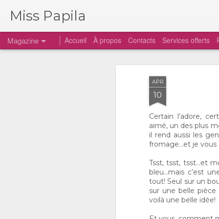
Miss Papila
Magazine
Accueil
À propos
Contacts
Services offerts
APR
10
Certain l’adore, ce
aimé, un des plus mé
il rend aussi les ge
fromage…et je vous
Tsst, tsst, tsst…et m
bleu…mais c’est une
tout! Seul sur un bo
sur une belle pièce
voilà une belle idée!
Et vous, comment m