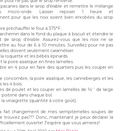
er pour ne pas que le sirop renverse.
e pacanes dans le sirop d’érable et remettre le mélange
 micro-onde. Laisser reposer 1 heure et
ment pour que les noix soient bien enrobées du sirop
Un poisson blanc en habits du dimanche...
EC
3
aire préchauffer le four à 375°F.
Un soir, j’avais le goût de manger un poisson blanc, mais
autrement qu’en papillote et avec d’autres aromates que
archemin dans le fond du plaque à biscuit et étendre le
 jus de citron. Je suis tombée sur recette de sauce vierge et je
 de sirop d’érable. Assurez-vous que les noix ne se
e suis dit que ça serait bien d’y ajouter du pamplemousse pour
ttre au four de 6 à 10 minutes. Surveillez pour ne pas
ajouter un peu d’acidité. Ce plat est tout en simplicité et
, elles doivent seulement caraméliser.
urtant la sauce vierge lui donne un petit côté sophistiqué.
r la roquette et les bébés épinards
 seule difficulté que vous aurez est de vous procurer une
t la poire asiatique en fines lamelles.
nne huile d’olive.
re en 4 pour en faire des quartiers puis les couper en
 le concombre, la poire asiatique, les canneberges et les
 les 4 bols.
Savoureuse soupe ramen maison...
OV
ines de poulet et les couper en lamelles de ½˝ de large
3
S’il y a une chose dont je m’ennuie de mes voyages est ma
 poitrine dans chaque bol.
visite annuelle au Shoryu Ramen de Londres. Je n’ai qu’à
e la vinaigrette (quantité à votre goût).
s suivre sur les réseaux sociaux pour en avoir l’eau à la bouche.
omme cette année, voyager n’est pas une option, je me suis
ça fait changement de mes sempiternelles soupes de
onc donné comme défi de reproduire cette délicieuse soupe
 ne trouvez pas?!? Donc, maintenant je peux déclarer la
la maison.
fficiellement ouverte! J'espère que vous aimerez!