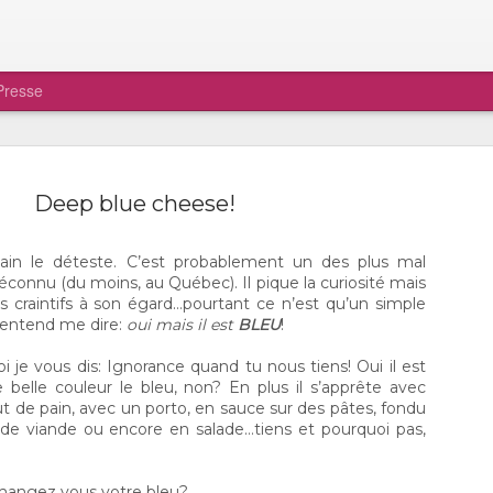
Presse
Deep blue cheese!
rtain le déteste. C’est probablement un des plus mal
connu (du moins, au Québec). Il pique la curiosité mais
Ô CHAMPIGNON, MON
DEC
ns craintifs à son égard…pourtant ce n’est qu’un simple
22
CHAMPIGNON!
 entend me dire:
oui mais il est
BLEU
!
Amoureux et amoureuses des champignon
oi je vous dis: Ignorance quand tu nous tiens! Oui il est
serez heureux d’apprendre qu’il est possible de v
 belle couleur le bleu, non? En plus il s’apprête avec
procurer des produits magnifiques qui poussent ici
ut de pain, avec un porto, en sauce sur des pâtes, fondu
Québec, en plein quartier St-Sauveur. C’est via le
sociaux qu’Iris Chabout, la propriétaire de Ô Cha
 de viande ou encore en salade…tiens et pourquoi pas,
m’a contacté. Elle désirait me faire connaître le fru
travail et je dois vous dire qu’il ne m’en fallait pas p
me convaincre. Si une partie de la clientèle provie
angez vous votre bleu?