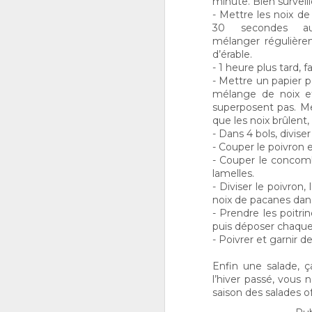
minute. Bien surveill
- Mettre les noix d
30 secondes au
mélanger régulière
D
d’érable.
1
- 1 heure plus tard, f
- Mettre un papier p
le
mélange de noix et
m
superposent pas. Me
y 
que les noix brûlent
po
- Dans 4 bols, divise
La
- Couper le poivron e
bo
- Couper le concomb
lamelles.
- Diviser le poivron,
noix de pacanes dans
N
- Prendre les poitr
1
puis déposer chaque
- Poivrer et garnir d
le
C
Enfin une salade, 
d
l’hiver passé, vous
à 
saison des salades o