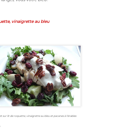
restauration, la boutique est aussi ouverte au public.
également possible de faire nos emplettes via le s
d’aller chercher vos achats à un des points de chut
uette, vinaigrette au bleu
t sur lit de roquette, vinaigrette au bleu et pacanes à l'érables
e