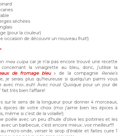
pinard
acanes
rable
berges séchées
nglais
ge (pour la couleur)
LES "MEILLEURES"
UNE BOLOGNAISE
lle occasion de découvrir un nouveau fruit!)
FEB
MAR
3
POLPETTES...
13
POUR VOUS...
*
Cela faisait un petit bout
S’il y a une chose que je
de temps que je n’avais pas
ne cuisine pas vraiment, c’est
écrit sur mon blogue, disons
la sauce à spag. Lorsque je suis
mon
mea culpa
car je n’ai pas encore trouvé une recette
que la vie a été plutôt
chanceuse, ma mère m’offre
ncernant la vinaigrette au bleu, donc, j’utilise la
occupée ces derniers mois. Le
un pot sa super sauce sinon,
eaux de fromage bleu
» de la compagnie
Renée’s
goût et l’énergie d’écrire
j’achète la version « maison »
re, je serais plus qu’heureuse si quelqu’un parmi vous
étaient surtout concentrés sur
des supermarchés. La raison
tte avec moi…euh! Avec nous! Quoique pour un jour de
les quelques contrats sur
est bien simple… en fait, il
Velouté de champignons végétarien....ou pas!
lesquels j’ai travaillé en
faudrait plutôt dire les raisons.
AN
" fait très bien l'affaire!
parallèle. À un moment donné,
7
L’an dernier j’ai décidé de m’équiper d’un bon mélangeur
il faut se rendre à l’évidence
électrique.
nes sur le sens de la longueur pour donner 4 morceaux,
qu’il n’y a que 24 heures dans
s épices de votre choix (moi j’aime bien les épices à
une journée.
, même si c’est de la volaille!)
ne poêle avec un peu d’huile d’olive les poitrines et les
ous avec un barbecue, c’est encore mieux…voir meilleur!!!!
au micro-onde, verser le sirop d’érable et faites cuire 1