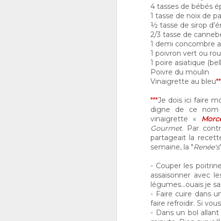
4 tasses de bébés é
1 tasse de noix de p
½ tasse de sirop d’é
2/3 tasse de canne
1 demi concombre a
1 poivron vert ou rou
LA MEILLEURE
1 poire asiatique (be
OCT
9
COMPOTE DE
Poivre du moulin
POMMES!
Vinaigrette au bleu
**
Vous avez des pommes à ne
plus savoir quoi en faire et
***
Je dois ici faire 
vous ne voulez pas passer
digne de ce nom co
l’après-midi à cuisiner. Cette
vinaigrette «
Morc
recette de compote de
Gourmet
. Par cont
pommes est la solution à votre
partageait la rece
problème ! Elle pourra être
J
semaine, la "
Renée's
servie au petit déjeuner pour
1
mettre sur les « toasts », avec
un bon filet de porc ou du foie
- Couper les poitri
de veau, comme dessert pour
assaisonner avec le
les lunchs ou encore comme
légumes…ouais je sais
collation avec un bout de
- Faire cuire dans u
fromage.
faire refroidir. Si v
- Dans un bol allant 