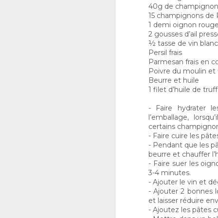
40g de champignons 
15 champignons de P
1 demi oignon rouge
2 gousses d’ail pres
½ tasse de vin blanc
Persil frais
LA MEILLEURE
Parmesan frais en c
OCT
9
COMPOTE DE
Poivre du moulin et 
POMMES!
Beurre et huile
1 filet d’huile de truf
Vous avez des pommes à ne
plus savoir quoi en faire et
vous ne voulez pas passer
- Faire hydrater l
l’après-midi à cuisiner. Cette
l’emballage, lorsqu
recette de compote de
certains champignons
pommes est la solution à votre
- Faire cuire les pâ
problème ! Elle pourra être
J
- Pendant que les pât
servie au petit déjeuner pour
1
mettre sur les « toasts », avec
beurre et chauffer l’h
un bon filet de porc ou du foie
- Faire suer les oig
de veau, comme dessert pour
3-4 minutes.
les lunchs ou encore comme
- Ajouter le vin et dé
collation avec un bout de
- Ajouter 2 bonnes 
fromage.
et laisser réduire en
- Ajoutez les pâtes c