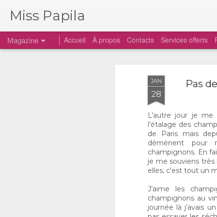
Miss Papila
Magazine
Accueil
À propos
Contacts
Services offerts
JAN
Pas d
28
L’autre jour je me
l’étalage des champ
de Paris mais depu
démènent pour no
champignons. En fait
je me souviens très b
elles, c’est tout un
J’aime les champi
champignons au vin 
journée là j’avais 
pas essayer les séc