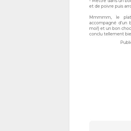
- Mettre dans un bo
et de poivre puis arro
Mmmmm, le plat s
D
accompagné d’un bo
1
moi!) et un bon choco
conclu tellement bie
le
Publi
m
y 
po
La
bo
N
1
le
C
d
à 