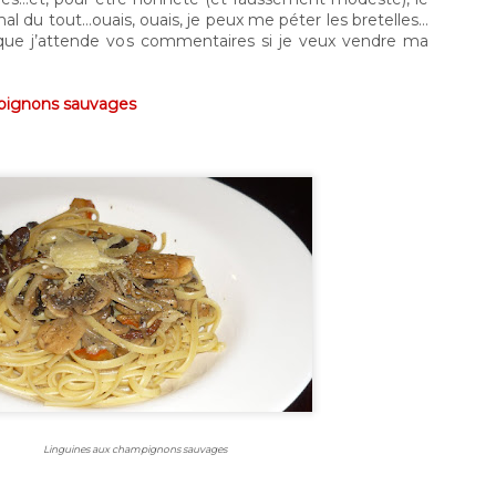
restauration, la boutique est aussi ouverte au public.
mal du tout…ouais, ouais, je peux me péter les bretelles…
également possible de faire nos emplettes via le s
 que j’attende vos commentaires si je veux vendre ma
d’aller chercher vos achats à un des points de chut
pignons sauvages
Linguines aux champignons sauvages