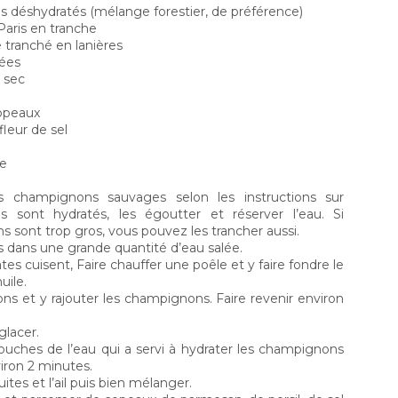
déshydratés (mélange forestier, de préférence)
aris en tranche
 tranché en lanières
sées
 sec
LES "MEILLEURES"
UNE BOLOGNAISE
opeaux
FEB
MAR
3
POLPETTES...
13
POUR VOUS...
fleur de sel
Cela faisait un petit bout
S’il y a une chose que je
fe
de temps que je n’avais pas
ne cuisine pas vraiment, c’est
écrit sur mon blogue, disons
la sauce à spag. Lorsque je suis
que la vie a été plutôt
chanceuse, ma mère m’offre
es champignons sauvages selon les instructions sur
occupée ces derniers mois. Le
un pot sa super sauce sinon,
’ils sont hydratés, les égoutter et réserver l’eau. Si
goût et l’énergie d’écrire
j’achète la version « maison »
 sont trop gros, vous pouvez les trancher aussi.
étaient surtout concentrés sur
des supermarchés. La raison
tes dans une grande quantité d’eau salée.
les quelques contrats sur
est bien simple… en fait, il
Velouté de champignons végétarien....ou pas!
lesquels j’ai travaillé en
faudrait plutôt dire les raisons.
AN
es cuisent, Faire chauffer une poêle et y faire fondre le
parallèle. À un moment donné,
7
uile.
L’an dernier j’ai décidé de m’équiper d’un bon mélangeur
il faut se rendre à l’évidence
électrique.
nons et y rajouter les champignons. Faire revenir environ
qu’il n’y a que 24 heures dans
une journée.
glacer.
louches de l’eau qui a servi à hydrater les champignons
viron 2 minutes.
uites et l’ail puis bien mélanger.