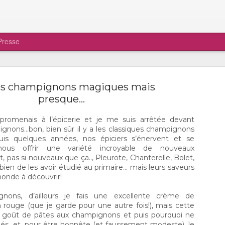
Presse
es champignons magiques mais
presque...
 promenais à l’épicerie et je me suis arrêtée devant
ignons…bon, bien sûr il y a les classiques champignons
Ô CHAMPIGNON, MON
DEC
is quelques années, nos épiciers s’énervent et se
22
CHAMPIGNON!
us offrir une variété incroyable de nouveaux
, pas si nouveaux que ça.., Pleurote, Chanterelle, Bolet,
Amoureux et amoureuses des champignon
ien de les avoir étudié au primaire... mais leurs saveurs
serez heureux d’apprendre qu’il est possible de v
 monde à découvrir!
procurer des produits magnifiques qui poussent ici
Québec, en plein quartier St-Sauveur. C’est via le
sociaux qu’Iris Chabout, la propriétaire de Ô Cha
gnons, d’ailleurs je fais une excellente crème de
m’a contacté. Elle désirait me faire connaître le fru
rouge (que je garde pour une autre fois!), mais cette
travail et je dois vous dire qu’il ne m’en fallait pas p
un goût de pâtes aux champignons et puis pourquoi ne
me convaincre. Si une partie de la clientèle provie
hés…et, pour être honnête (et faussement modeste), le